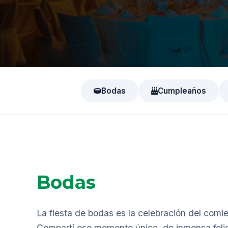
Bodas
Cumpleaños
Bodas
La fiesta de bodas es la celebración del comi
Compartí ese momento único, de inmensa feli