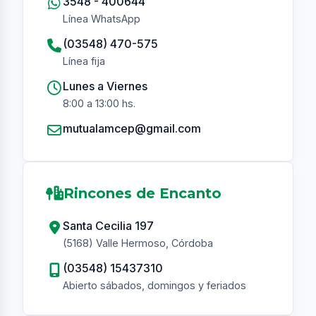
3548 - 400644
Línea WhatsApp
(03548) 470-575
Línea fija
Lunes a Viernes
8:00 a 13:00 hs.
Asistente AMCeP
En línea
mutualamcep@gmail.com
Rincones de Encanto
Santa Cecilia 197
(5168) Valle Hermoso, Córdoba
(03548) 15437310
Abierto sábados, domingos y feriados